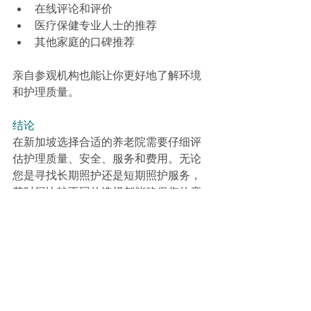
在线评论和评价
医疗保健专业人士的推荐
其他家庭的口碑推荐
亲自参观机构也能让你更好地了解环境
和护理质量。
结论
在新加坡选择合适的养老院需要仔细评
估护理质量、安全、服务和费用。无论
您是寻找长期照护还是短期照护服务，
花时间比较不同的选择都能确保您的亲
人获得应有的照护。
从全面的医疗支持到灵活的短期照护养
老院选择，合适的机构应该既提供专业
的护理，又营造温馨的氛围。通过考虑
这些因素，您可以做出一个让您和您的
亲人都感到安心和舒适的决定。